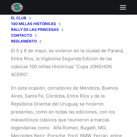
EL CLUB
100 MILLAS HISTÓRICAS
100 Millas Históricas 2023
RALLY DE LAS PRINCESAS
CONTACTO
REGLAMENTO
El 5 y 6 de mayo, se vivieron en la ciudad de Paraná,
Entre Ríos, la Vigésima Segunda Edición de las
clásicas 100 millas Históricas “Copa JONSHON
ACERO”.
En esta ocasión, corredores de Mendoza, Buenos
Aires, Santa Fe, Córdoba, Entre Ríos y de la
República Oriental del Uruguay se hicieron
presentes, como en todas las ediciones, con los
maravillosos clásicos que reunieron a marcas
legendarias como
Alfa Romeo, Bugatti, MG,
Mercedes Benz, Porsche, Ford, BMW, Ferrari, entre